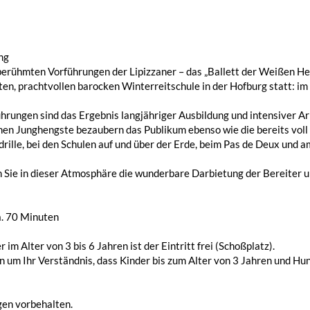
ng
erühmten Vorführungen der Lipizzaner – das „Ballett der Weißen Hen
ten, prachtvollen barocken Winterreitschule in der Hofburg statt: im
hrungen sind das Ergebnis langjähriger Ausbildung und intensiver Arb
en Junghengste bezaubern das Publikum ebenso wie die bereits voll a
rille, bei den Schulen auf und über der Erde, beim Pas de Deux und 
Sie in dieser Atmosphäre die wunderbare Darbietung der Bereiter un
a. 70 Minuten
r im Alter von 3 bis 6 Jahren ist der Eintritt frei (Schoßplatz).
en um Ihr Verständnis, dass Kinder bis zum Alter von 3 Jahren und H
en vorbehalten.