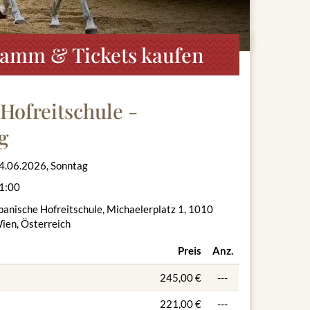
gramm & Tickets kaufen
Hofreitschule -
g
4.06.2026, Sonntag
1:00
panische Hofreitschule, Michaelerplatz 1, 1010
ien, Österreich
Preis
Anz.
245,00 €
---
221,00 €
---