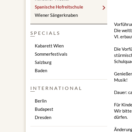
Spanische Hofreitschule
Wiener Sängerknaben
Vorführu
Die weltb
SPECIALS
VI. erbau
Kabarett Wien
Die Vorfü
Sommerfestivals
stürmisch
Schulquad
Salzburg
Baden
Genießen 
Musik!
INTERNATIONAL
Dauer: c
Berlin
Für Kinde
Budapest
Wir bitt
dürfen.
Dresden
Änderung