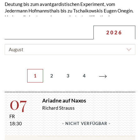
Deutung bis zum avantgardistischen Experiment, vom
Jedermann Hofmannsthals bis zu Tschaikowskis Eugen Onegin.
Und nur die besten und renommiertesten Künstler·innen aus
aller Welt werden nach Salzburg eingeladen.
2026
MONAT
AUSWÄHLEN
1
2
3
4
07
Ariadne auf Naxos
Richard Strauss
FR
18:30
- NICHT VERFÜGBAR -