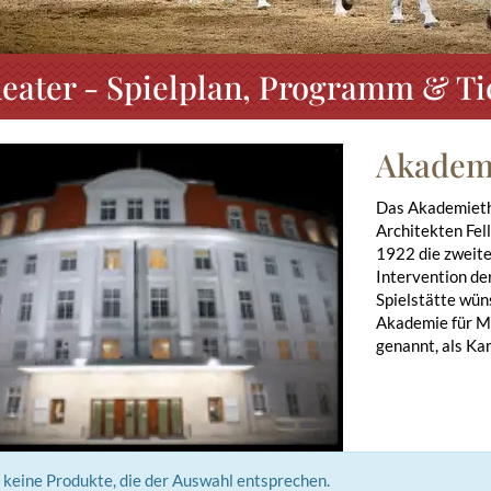
ater - Spielplan, Programm & Ti
Akadem
Das Akademiethe
Architekten Fel
1922 die zweite
Intervention der
Spielstätte wün
Akademie für Mu
genannt, als K
t keine Produkte, die der Auswahl entsprechen.