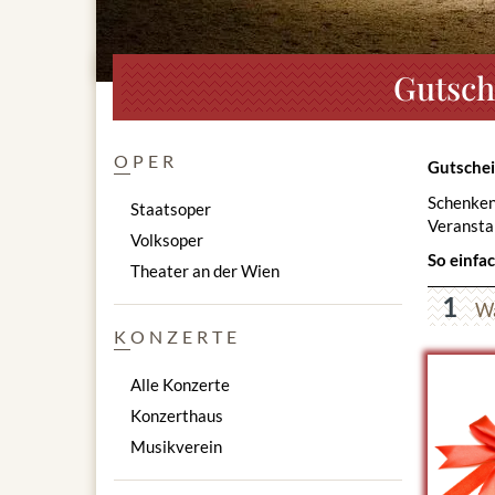
Gutsch
OPER
Gutschei
Schenken 
Staatsoper
Veranstal
Volksoper
So einfac
Theater an der Wien
1
Wä
KONZERTE
Alle Konzerte
Konzerthaus
Musikverein