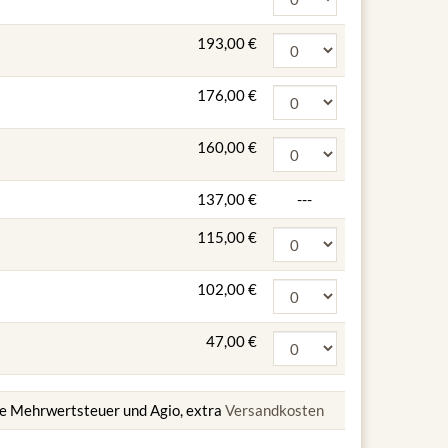
193,00 €
176,00 €
160,00 €
137,00 €
---
115,00 €
102,00 €
47,00 €
ive Mehrwertsteuer und Agio, extra
Versandkosten