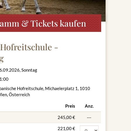
gramm & Tickets kaufen
Hofreitschule -
g
6.09.2026, Sonntag
1:00
panische Hofreitschule, Michaelerplatz 1, 1010
ien, Österreich
Preis
Anz.
245,00 €
---
221,00 €