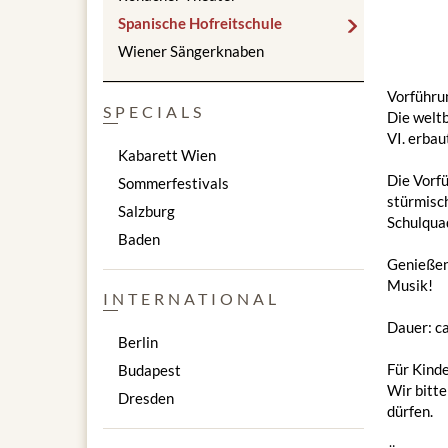
Spanische Hofreitschule
Wiener Sängerknaben
Vorführu
SPECIALS
Die weltb
VI. erbau
Kabarett Wien
Die Vorfü
Sommerfestivals
stürmisch
Salzburg
Schulquad
Baden
Genießen 
Musik!
INTERNATIONAL
Dauer: c
Berlin
Für Kinde
Budapest
Wir bitt
Dresden
dürfen.