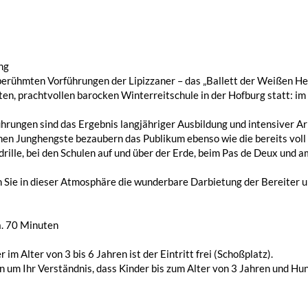
ng
erühmten Vorführungen der Lipizzaner – das „Ballett der Weißen Hen
ten, prachtvollen barocken Winterreitschule in der Hofburg statt: im
hrungen sind das Ergebnis langjähriger Ausbildung und intensiver Arb
en Junghengste bezaubern das Publikum ebenso wie die bereits voll a
rille, bei den Schulen auf und über der Erde, beim Pas de Deux und 
Sie in dieser Atmosphäre die wunderbare Darbietung der Bereiter un
a. 70 Minuten
r im Alter von 3 bis 6 Jahren ist der Eintritt frei (Schoßplatz).
en um Ihr Verständnis, dass Kinder bis zum Alter von 3 Jahren und H