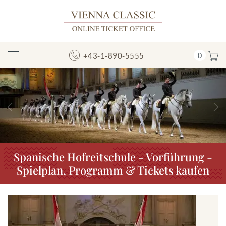
+43-1-890-5555
0
Navigation
umschalten
Vorheriges
N
Spanische Hofreitschule - Vorführung -
Spielplan, Programm & Tickets kaufen