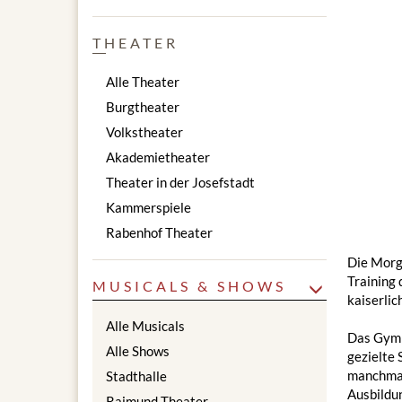
THEATER
Alle Theater
Burgtheater
Volkstheater
Akademietheater
Theater in der Josefstadt
Kammerspiele
Rabenhof Theater
Die Morge
Training 
MUSICALS & SHOWS
kaiserli
Alle Musicals
Das Gymn
Alle Shows
gezielte
manchmal
Stadthalle
Ausbildun
Raimund Theater