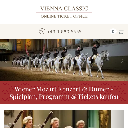
+43-1-890-5555
0
Navigation
umschalten
Vorheriges
N
Wiener Mozart Konzert & Dinner -
Spielplan, Programm & Tickets kaufen