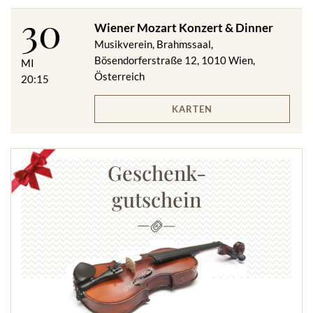
- 1 Ticket der Kategorie C
30
- Dinner ohne Getränke (um 18 bzw. um 22.15 Uhr)
Wiener Mozart Konzert & Dinner
- Eine Golden Collection - CD des Wiener Mozart Orchesters
Musikverein, Brahmssaal,
Bösendorferstraße 12, 1010 Wien,
MI
Österreich
20:15
Spesenfreie Stornierung von Konzertkarten bis 12 Stunden vor
dem Konzert. (Gilt nicht für E-Tickets.)
KARTEN
Veranstaltungsort:
Musikverein, Brahmssaal, Bösendorferstraße 12, 1010 Wien,
Österreich
Geschenk-
gutschein
Änderungen vorbehalten.