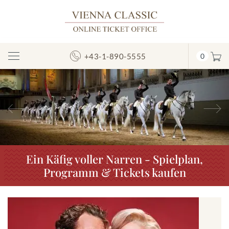
+43-1-890-5555
0
Navigation
umschalten
Vorheriges
N
Ein Käfig voller Narren - Spielplan,
Programm & Tickets kaufen