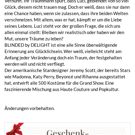
Vernunft. Ihr Traummann spürt, dass Luci, geblendet von so viel
Glück, diesem nicht trauen mag. Doch er weiß, dass sie nur dann
eine Chance haben, wenn sie zulassen, dass ihre beiden Welten
verschmelzen. Mit allem, was er hat, kämpft er um die Liebe
seines Lebens. Luci steht vor der großen Frage, die sich uns
allen einmal stellt: Bleiben wir realistisch oder haben wir den
Mut, unsere Träume zu leben?
BLINDED by DELIGHT ist eine alle Sinne überwältigende
Erinnerung ans Glücklichsein. Wer weiß, vielleicht steht am
Anfang jeder Veränderung doch ein Traum, der festgehalten
werden will und nicht verfliegt.
Der amerikanische Stardesigner Jeremy Scott, der bereits Stars
wie Madonna, Katy Perry, Beyoncé und Rihanna ausgestattet
hat, entwirft alle 500 Kostüme für die Grand Show. Eine
faszinierende Mischung aus Haute Couture und Popkultur.
Änderungen vorbehalten.
Geschenk-