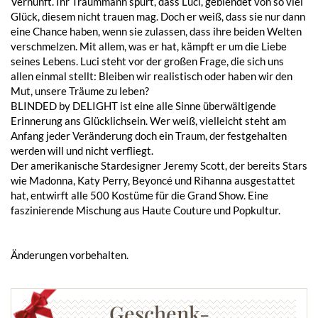
Vernunft. Ihr Traummann spürt, dass Luci, geblendet von so viel
Glück, diesem nicht trauen mag. Doch er weiß, dass sie nur dann
eine Chance haben, wenn sie zulassen, dass ihre beiden Welten
verschmelzen. Mit allem, was er hat, kämpft er um die Liebe
seines Lebens. Luci steht vor der großen Frage, die sich uns
allen einmal stellt: Bleiben wir realistisch oder haben wir den
Mut, unsere Träume zu leben?
BLINDED by DELIGHT ist eine alle Sinne überwältigende
Erinnerung ans Glücklichsein. Wer weiß, vielleicht steht am
Anfang jeder Veränderung doch ein Traum, der festgehalten
werden will und nicht verfliegt.
Der amerikanische Stardesigner Jeremy Scott, der bereits Stars
wie Madonna, Katy Perry, Beyoncé und Rihanna ausgestattet
hat, entwirft alle 500 Kostüme für die Grand Show. Eine
faszinierende Mischung aus Haute Couture und Popkultur.
Änderungen vorbehalten.
Geschenk-