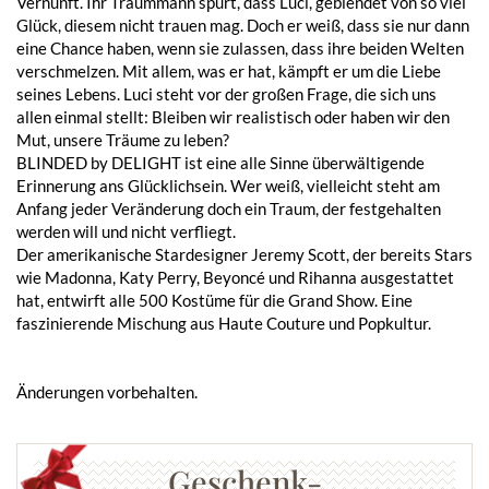
Vernunft. Ihr Traummann spürt, dass Luci, geblendet von so viel
Glück, diesem nicht trauen mag. Doch er weiß, dass sie nur dann
eine Chance haben, wenn sie zulassen, dass ihre beiden Welten
verschmelzen. Mit allem, was er hat, kämpft er um die Liebe
seines Lebens. Luci steht vor der großen Frage, die sich uns
allen einmal stellt: Bleiben wir realistisch oder haben wir den
Mut, unsere Träume zu leben?
BLINDED by DELIGHT ist eine alle Sinne überwältigende
Erinnerung ans Glücklichsein. Wer weiß, vielleicht steht am
Anfang jeder Veränderung doch ein Traum, der festgehalten
werden will und nicht verfliegt.
Der amerikanische Stardesigner Jeremy Scott, der bereits Stars
wie Madonna, Katy Perry, Beyoncé und Rihanna ausgestattet
hat, entwirft alle 500 Kostüme für die Grand Show. Eine
faszinierende Mischung aus Haute Couture und Popkultur.
Änderungen vorbehalten.
Geschenk-