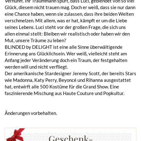
Vernunft. Ihr Traummann spürt, dass Luci, geblendet von so viel
Glück, diesem nicht trauen mag. Doch er weiß, dass sie nur dann
eine Chance haben, wenn sie zulassen, dass ihre beiden Welten
verschmelzen. Mit allem, was er hat, kämpft er um die Liebe
seines Lebens. Luci steht vor der großen Frage, die sich uns
allen einmal stellt: Bleiben wir realistisch oder haben wir den
Mut, unsere Träume zu leben?
BLINDED by DELIGHT ist eine alle Sinne überwältigende
Erinnerung ans Glücklichsein. Wer weiß, vielleicht steht am
Anfang jeder Veränderung doch ein Traum, der festgehalten
werden will und nicht verfliegt.
Der amerikanische Stardesigner Jeremy Scott, der bereits Stars
wie Madonna, Katy Perry, Beyoncé und Rihanna ausgestattet
hat, entwirft alle 500 Kostüme für die Grand Show. Eine
faszinierende Mischung aus Haute Couture und Popkultur.
Änderungen vorbehalten.
Geschenk-