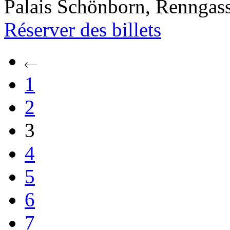
Palais Schönborn, Renngass
Réserver
des billets
1
2
3
4
5
6
7