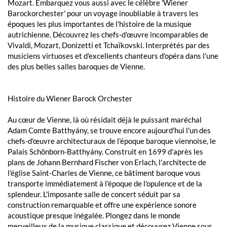
Mozart. Embarquez vous aussi avec le célèbre 'Wiener
Barockorchester' pour un voyage inoubliable à travers les
époques les plus importantes de l'histoire de la musique
autrichienne. Découvrez les chefs-d'œuvre incomparables de
Vivaldi, Mozart, Donizetti et Tchaïkovski. Interprétés par des
musiciens virtuoses et d'excellents chanteurs d'opéra dans l'une
des plus belles salles baroques de Vienne.
Histoire du Wiener Barock Orchester
Au cœur de Vienne, là où résidait déjà le puissant maréchal
Adam Comte Batthyány, se trouve encore aujourd'hui l'un des
chefs-d'œuvre architecturaux de l'époque baroque viennoise, le
Palais Schönborn-Batthyány. Construit en 1699 d'après les
plans de Johann Bernhard Fischer von Erlach, l'architecte de
l'église Saint-Charles de Vienne, ce bâtiment baroque vous
transporte immédiatement à l'époque de l'opulence et de la
splendeur. L'imposante salle de concert séduit par sa
construction remarquable et offre une expérience sonore
acoustique presque inégalée. Plongez dans le monde
merveilleux de la musique classique et découvrez Vienne sous