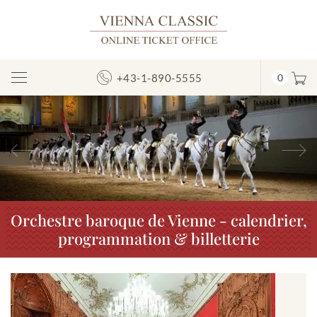
+43-1-890-5555
0
Afficher/masquer
la
navigation
Précédent
S
Orchestre baroque de Vienne - calendrier,
programmation & billetterie