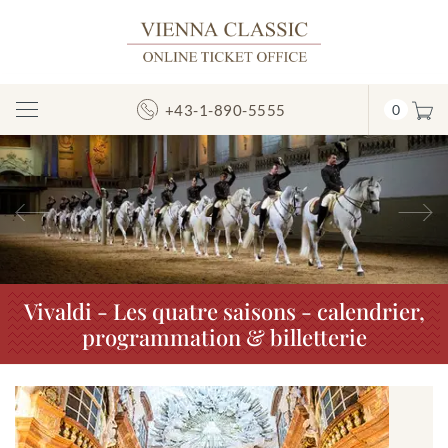
+43-1-890-5555
0
Afficher/masquer
la
navigation
Précédent
S
Vivaldi - Les quatre saisons - calendrier,
programmation & billetterie