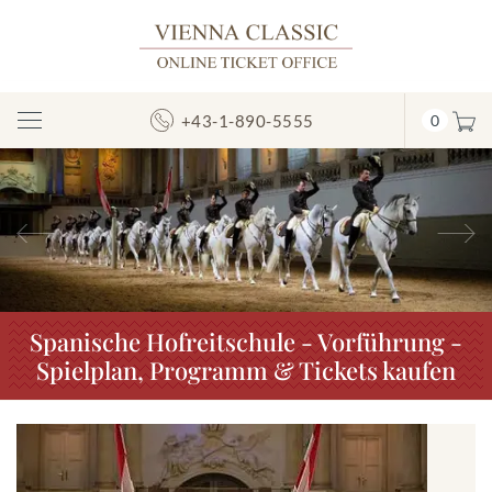
+43-1-890-5555
0
Navigation
umschalten
Vorheriges
N
Spanische Hofreitschule - Vorführung -
Spielplan, Programm & Tickets kaufen