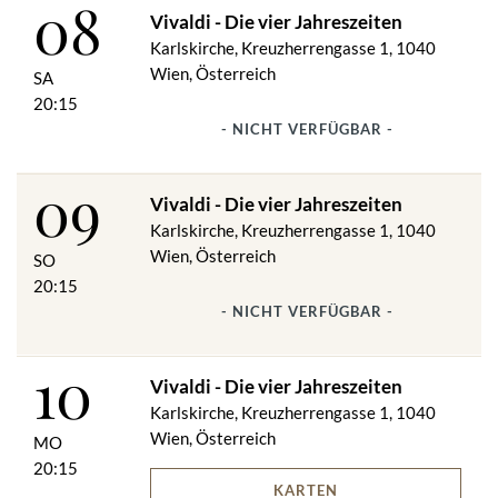
08
entsprechend zu kleiden, um das Konzert angenehm genießen
Vivaldi - Die vier Jahreszeiten
zu können.
Karlskirche, Kreuzherrengasse 1, 1040
Es wird um Verständnis gebeten, dass der Zutritt für Kinder erst
Wien, Österreich
ab 6 Jahren gestattet ist.
SA
Tickets für Rollstuhlfahrer sind ausschließlich direkt über den
20:15
Veranstalter erhältlich.
- NICHT VERFÜGBAR -
09
Änderungen vorbehalten.
Vivaldi - Die vier Jahreszeiten
Karlskirche, Kreuzherrengasse 1, 1040
Wien, Österreich
SO
20:15
- NICHT VERFÜGBAR -
10
Vivaldi - Die vier Jahreszeiten
Karlskirche, Kreuzherrengasse 1, 1040
Wien, Österreich
MO
20:15
KARTEN