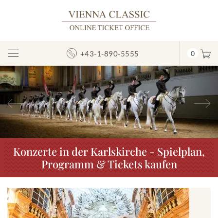
+43-1-890-5555
0
Navigation
umschalten
Vorheriges
N
Konzerte in der Karlskirche - Spielplan,
Programm & Tickets kaufen