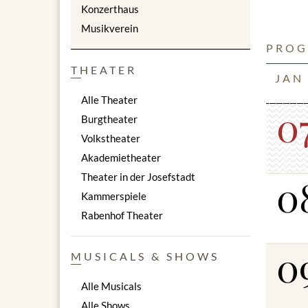
Konzerthaus
Saal Ter
Musikverein
Der älte
Die Sala 
PROG
unmittel
THEATER
Sie wurde
JAN
Sala Terr
Alle Theater
0
Im Jahre
Burgtheater
einige Ko
Volkstheater
Geist be
Akademietheater
Wunders
Im Stil d
Theater in der Josefstadt
0
illusioni
Kammerspiele
Festsaal 
Rabenhof Theater
Änderung
0
MUSICALS & SHOWS
Alle Musicals
Alle Shows