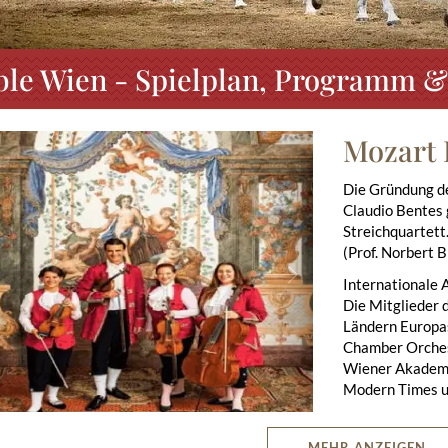
le Wien - Spielplan, Programm & 
Mozart
Die Gründung d
Claudio Bentes 
Streichquartet
(Prof. Norbert 
ious
Next
Internationale 
Die Mitglieder 
Ländern Europas
Chamber Orchest
Wiener Akademi
Modern Times un
Das Mozart Ense
arfilmen über das Leben und Wirken von Mozart mitgespielt.
MEHR ANZEIGEN