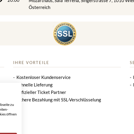
Mozarthaus, Sala Terrena, Singerstrasse 7, 1010 Wie
Österreich
IHRE VORTEILE
S
Kostenloser Kundenservice
Schnelle Lieferung
Offizieller Ticket Partner
Sichere Bezahlung mit SSL-Verschlüsselung
bseite zu
eiten-
kies öffnen