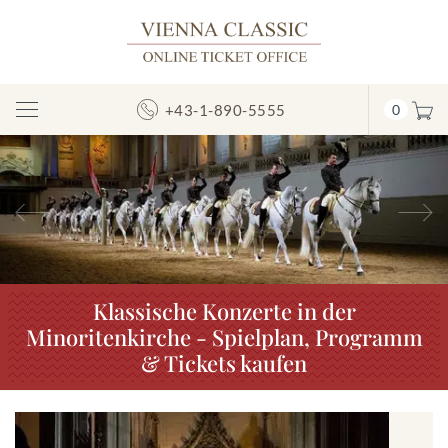
+43-1-890-5555
0
Navigation
umschalten
Vorheriges
N
Klassische Konzerte in der
Minoritenkirche - Spielplan, Programm
& Tickets kaufen