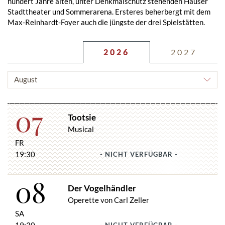
hundert Jahre alten, unter Denkmalschutz stehenden Häuser
Stadttheater und Sommerarena. Ersteres beherbergt mit dem
Max-Reinhardt-Foyer auch die jüngste der drei Spielstätten.
Änderungen vorbehalten.
2026
2027
MONAT
AUSWÄHLEN
07
Tootsie
Musical
FR
19:30
- NICHT VERFÜGBAR -
08
Der Vogelhändler
Operette von Carl Zeller
SA