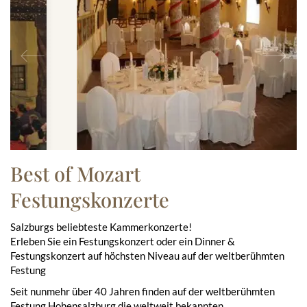
Previous
Ne
Best of Mozart
Festungskonzerte
Salzburgs beliebteste Kammerkonzerte!
Erleben Sie ein Festungskonzert oder ein Din­ner &
Festungskonz­ert auf höch­sten Niveau auf der welt­berühmten
Festung
Seit nunmehr über 40 Jahren finden auf der weltberühmten
Festung Hohensalzburg die weltweit bekannten