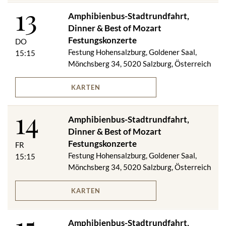
13
Amphibienbus-Stadtrundfahrt,
DINNER:
Dinner & Best of Mozart
Salzburger Jourge­bäck mit zweier­lei Auf­strichen
Festungskonzerte
DO
***
Festung Hohensalzburg, Goldener Saal,
15:15
Consommé vom Rind mit Nockerl
Mönchsberg 34, 5020 Salzburg, Österreich
***
Maishähnchenbrust Supreme auf Gemüsereis an fruchtigem
KARTEN
Saucenspiegel
***
14
Mozart Dessert
Amphibienbus-Stadtrundfahrt,
Dinner & Best of Mozart
Auf Wunsch vegetarisches Menü.
Menüänderungen vorbehalten!
Festungskonzerte
FR
Festung Hohensalzburg, Goldener Saal,
15:15
Im Preis inkludiert:
Mönchsberg 34, 5020 Salzburg, Österreich
Amphibienbus-Stadtrundfahrt
Festungsbahn (Berg- & Talfahrt)
KARTEN
Dinner im Panorama Restaurant zur Festung Hohensalzburg
Best of Mozart Festungskonzert Kat. 1
Amphibienbus-Stadtrundfahrt,