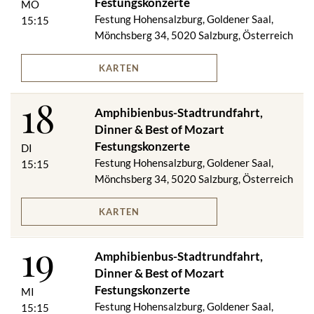
Festungskonzerte
MO
VIP-Dinner im Panoramarestaurant zur Festung Hohensalzburg
Festung Hohensalzburg, Goldener Saal,
15:15
an einem ausgewählten Tisch bzw. bei Schönwetter und
Mönchsberg 34, 5020 Salzburg, Österreich
passenden Temperaturen auf der Aussichtsterrasse des
Restaurants
KARTEN
Best of Mozart Festungskonzert Kat. 1
Abendprogrammheft
18
1 Glas Sekt in der Konzertpause
Amphibienbus-Stadtrundfahrt,
Dinner & Best of Mozart
Abfahrten
Festungskonzerte
DI
Festung Hohensalzburg, Goldener Saal,
15:15
APRIL
Mönchsberg 34, 5020 Salzburg, Österreich
13:15 Uhr Amphibious Splash Tour
ab 17:30 Uhr Auffahrt mit der Festungsbahn
KARTEN
18:00 Uhr Dinner im Panoramarestaurant der Festung
Hohensalzburg
19
20:00 Uhr Best of Mozart Festungskonzert
Amphibienbus-Stadtrundfahrt,
Dinner & Best of Mozart
MAI
Festungskonzerte
13:15 Uhr Amphibious Splash Tour (MI, FR, SO)
MI
15:15 Uhr Amphibious Splash Tour (DI, DO, SA)
Festung Hohensalzburg, Goldener Saal,
15:15