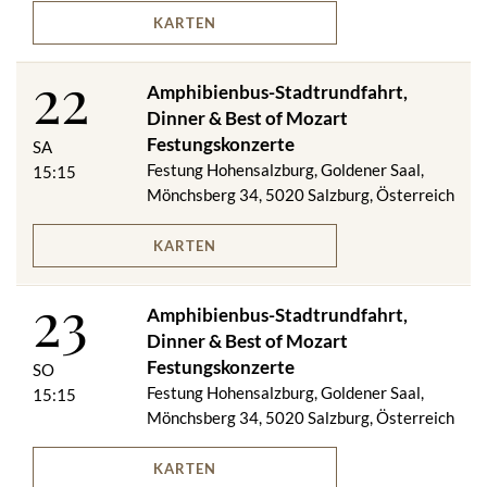
13:15 Uhr Amphibious Splash Tour (MI, FR, SO)
KARTEN
15:15 Uhr Amphibious Splash Tour (DI, DO, SA)
ab 17:30 Uhr Auffahrt mit der Festungsbahn
22
18:00 Uhr Dinner im Panorama Restaurant zur Festung
Amphibienbus-Stadtrundfahrt,
Hohensalzburg (exkl. Getränke)
Dinner & Best of Mozart
20:00 Uhr Best of Mozart Festungskonzert
Festungskonzerte
SA
OKTOBER
Festung Hohensalzburg, Goldener Saal,
15:15
13:15 Uhr Amphibious Splash Tour (DI - SO)
Mönchsberg 34, 5020 Salzburg, Österreich
ab 17:30 Uhr Auffahrt mit der Festungsbahn
18:00 Uhr Dinner im Panorama Restaurant zur Festung
KARTEN
Hohensalzburg (exkl. Getränke)
20:00 Uhr Best of Mozart Festungskonzert
23
Amphibienbus-Stadtrundfahrt,
Dinner & Best of Mozart
Dauer
Festungskonzerte
Amphibienbus-Stadtrundfahrt: ca. 1 Stunde 25 Min. - Konzert:
SO
ca. 1 Stunde 30 Minuten
Festung Hohensalzburg, Goldener Saal,
15:15
Mönchsberg 34, 5020 Salzburg, Österreich
Änderungen vorbehalten.
KARTEN