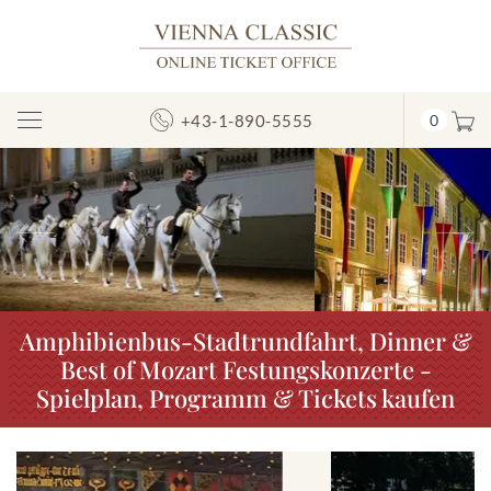
+43-1-890-5555
0
Navigation
umschalten
Vorheriges
N
Amphibienbus-Stadtrundfahrt, Dinner &
Best of Mozart Festungskonzerte -
Spielplan, Programm & Tickets kaufen