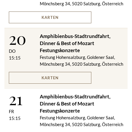
ab 18:00 Uhr Auffahrt mit der Festungsbahn
Mönchsberg 34, 5020 Salzburg, Österreich
18:30 Uhr Dinner im Panorama Restaurant zur Festung
Hohensalzburg
KARTEN
20:30 Uhr Best of Mozart Festungskonzert
20
JUNI
Amphibienbus-Stadtrundfahrt,
13:15 Uhr Amphibious Splash Tour (MO, MI, FR, SO)
Dinner & Best of Mozart
15:15 Uhr Amphibious Splash Tour (DI, DO, SA)
Festungskonzerte
DO
ab 18:00 Uhr Auffahrt mit der Festungsbahn
Festung Hohensalzburg, Goldener Saal,
15:15
18:30 Uhr Dinner im Panorama Restaurant zur Festung
Mönchsberg 34, 5020 Salzburg, Österreich
Hohensalzburg
20:30 Uhr Best of Mozart Festungskonzert
KARTEN
JULI, AUGUST
15:15 Uhr Amphibious Splash Tour
21
ab 18:00 Uhr Auffahrt mit der Festungsbahn
Amphibienbus-Stadtrundfahrt,
18:30 Uhr Dinner im Panorama Restaurant zur Festung
Dinner & Best of Mozart
Hohensalzburg
Festungskonzerte
FR
20:30 Uhr Best of Mozart Festungskonzert
Festung Hohensalzburg, Goldener Saal,
15:15
Mönchsberg 34, 5020 Salzburg, Österreich
SEPTEMBER