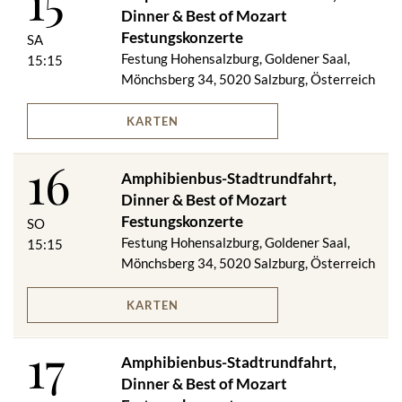
15
Dinner & Best of Mozart
VIP-DINNER
Festungskonzerte
SA
Festung Hohensalzburg, Goldener Saal,
Salzburger Jourge­bäck mit zweier­lei Auf­strichen
15:15
****
Mönchsberg 34, 5020 Salzburg, Österreich
Weißweinsuppe mit gerösteten Marcona-Mandeln
****
KARTEN
Sous Vide gegarte Short Ribs vom heimischen Rind auf
getrüffeltem Erbsen - Erdäpfelpüree und gegrillten "Tomate de
16
Roma"
Amphibienbus-Stadtrundfahrt,
ODER
Dinner & Best of Mozart
Salzburger Goldforelle „Müllerin Art“ mit Rosmarinkartoffeln
Festungskonzerte
SO
****
Festung Hohensalzburg, Goldener Saal,
15:15
„Salzburger Nockerl“
Mönchsberg 34, 5020 Salzburg, Österreich
Auf Wunsch vegetarisches Menü.
Menüänderungen vorbehalten!
KARTEN
Im Preis inkludiert:
17
Amphibienbus-Stadtrundfahrt,
Amphibienbus-Stadtrundfahrt
Dinner & Best of Mozart
Festungsbahn (Berg- & Talfahrt)