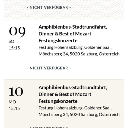
Panoramarestaurant zur Festung Hohensalzburg (bei
Schönwetter und passenden Temperaturen auf der
- NICHT VERFÜGBAR -
Aussichtsterrasse des Restaurants mit Blick auf Stadt und Land
Salzburg). Anschließend folgt das Mozart Konzert Salzburg in
09
den prächtigsten Räumen der Festung. Genießen Sie diese
Amphibienbus-Stadtrundfahrt,
einzigartige Kombination mit einem krönenden Abschluss hoch
Dinner & Best of Mozart
über den Dächern der Stadt.
Festungskonzerte
SO
Festung Hohensalzburg, Goldener Saal,
15:15
Auszug aus dem Programm
Mönchsberg 34, 5020 Salzburg, Österreich
Salzburger Mozart Ensemble
W. A. MOZART: „EINE KLEINE NACHTMUSIK“
- NICHT VERFÜGBAR -
W. A. MOZART: Klavierquartett
J. HAYDN: Streichquartett
10
W. A. MOZART: Klarinettenquintett
Amphibienbus-Stadtrundfahrt,
F. SCHUBERT: Forellenquintett
Dinner & Best of Mozart
A. DVORAK: Walzer
Festungskonzerte
MO
J. STRAUSS: Walzer, Polka
Festung Hohensalzburg, Goldener Saal,
15:15
u.v.m.
Mönchsberg 34, 5020 Salzburg, Österreich
Mozart Kammerorchester Salzburg
Mai bis Oktober