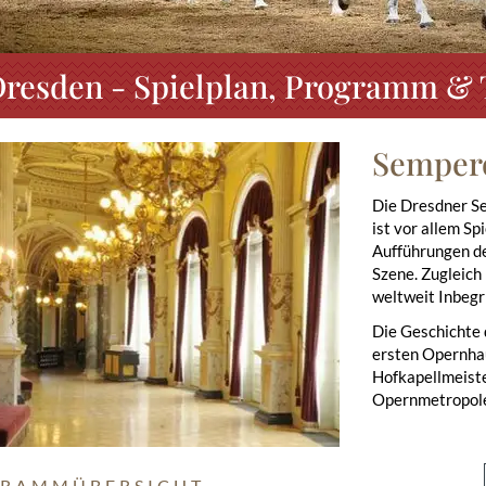
resden - Spielplan, Programm & T
Semper
Die Dresdner Se
ist vor allem Sp
Aufführungen de
Szene. Zugleich
weltweit Inbegr
Die Geschichte 
ersten Opernha
Hofkapellmeist
Opernmetropole
RAMMÜBERSICHT