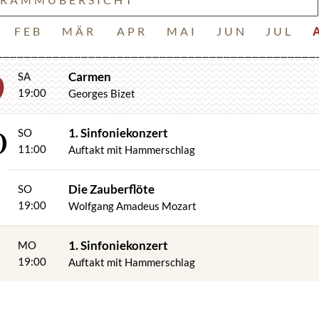
FEB
MÄR
APR
MAI
JUN
JUL
9
Carmen
SA
19:00
Georges Bizet
0
1. Sinfoniekonzert
SO
11:00
Auftakt mit Hammerschlag
Die Zauberflöte
SO
19:00
Wolfgang Amadeus Mozart
1. Sinfoniekonzert
MO
19:00
Auftakt mit Hammerschlag