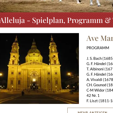
 Alleluja - Spielplan, Programm & 
Ave Mari
PROGRAMM
J. S. Bach (168
G. F. Händel (1
T. Albinoni (16
G. F. Händel (1
A. Vivaldi (167
CH. Gounod (18
C-M Widor (184
42 Nr. 1
F. Liszt (1811-
T. Albinoni (16
k (1822-1890) Panis Angelicus
MEHR ANZEIGEN