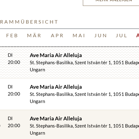
net (1842-1912) Thais Meditation
ert (1797-1828) Ave Maria
ozart (1756-1791) Alleluja aus Jubel, Jubilat
RAMMÜBERSICHT
FEB
MÄR
APR
MAI
JUN
JUL
iffer - Orgel
lvy - Violine
eiger - Trompete
Ave Maria Air Alleluja
DI
vadeneira - Tenor
20:00
St. Stephans-Basilika, Szent István tér 1, 1051 Budap
a Skoff - Sopran
Ungarn
8
Ave Maria Air Alleluja
DI
20:00
St. Stephans-Basilika, Szent István tér 1, 1051 Budap
en vorbehalten.
Ungarn
5
Ave Maria Air Alleluja
DI
20:00
St. Stephans-Basilika, Szent István tér 1, 1051 Budap
Ungarn