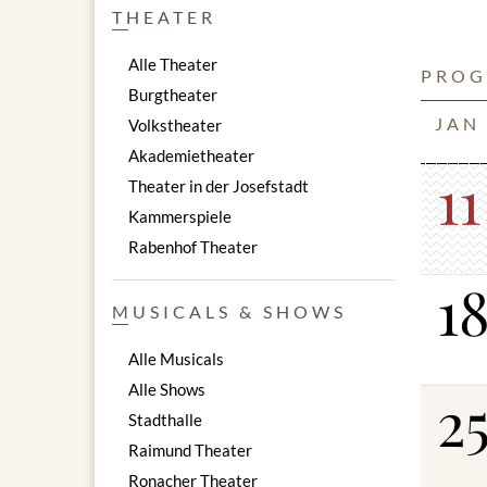
J. Masse
THEATER
F. Schub
W. A. ​​M
Alle Theater
PROG
Burgtheater
Solisten:
JAN
Volkstheater
Gyula Pfe
Éva Dúlfa
Akademietheater
11
György G
Theater in der Josefstadt
Xavier Ri
Kammerspiele
Zsuzsann
Rabenhof Theater
1
MUSICALS & SHOWS
Änderung
Alle Musicals
Alle Shows
2
Stadthalle
Raimund Theater
Ronacher Theater