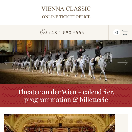
+43-1-890-5555
0
Afficher/masquer
la
navigation
Précédent
S
Theater an der Wien - calendrier,
programmation & billetterie