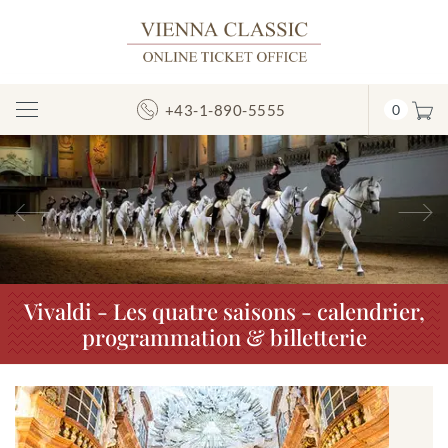
+43-1-890-5555
0
Afficher/masquer
la
navigation
Précédent
S
Vivaldi - Les quatre saisons - calendrier,
programmation & billetterie