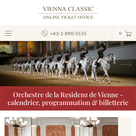
+43-1-890-5555
0
Afficher/masquer
la
navigation
Précédent
S
Orchestre de la Residenz de Vienne -
calendrier, programmation & billetterie