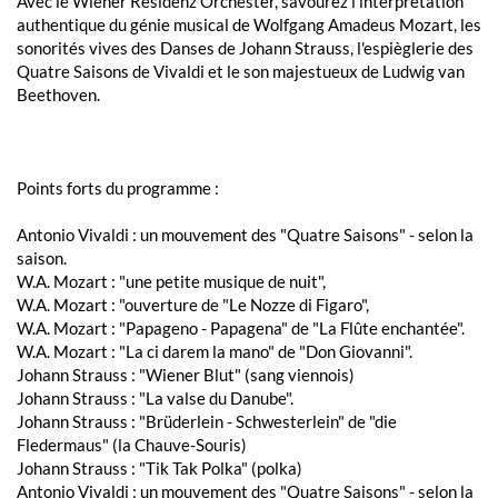
Avec le Wiener Residenz Orchester, savourez l'interprétation
authentique du génie musical de Wolfgang Amadeus Mozart, les
sonorités vives des Danses de Johann Strauss, l'espièglerie des
Quatre Saisons de Vivaldi et le son majestueux de Ludwig van
Beethoven.
Points forts du programme :
Antonio Vivaldi : un mouvement des "Quatre Saisons" - selon la
saison.
W.A. Mozart : "une petite musique de nuit",
W.A. Mozart : "ouverture de "Le Nozze di Figaro",
W.A. Mozart : "Papageno - Papagena" de "La Flûte enchantée".
W.A. Mozart : "La ci darem la mano" de "Don Giovanni".
Johann Strauss : "Wiener Blut" (sang viennois)
Johann Strauss : "La valse du Danube".
Johann Strauss : "Brüderlein - Schwesterlein" de "die
Fledermaus" (la Chauve-Souris)
Johann Strauss : "Tik Tak Polka" (polka)
Antonio Vivaldi : un mouvement des "Quatre Saisons" - selon la