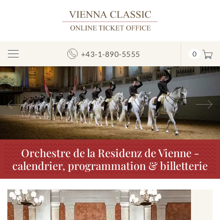
+43-1-890-5555
0
Afficher/masquer
la
navigation
Précédent
S
Orchestre de la Residenz de Vienne -
calendrier, programmation & billetterie