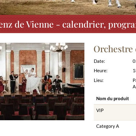
enz de Vienne - calendrier, progr
Orchestre 
Date:
0
Heure:
1
Lieu:
P
A
Nom du produit
VIP
Category A