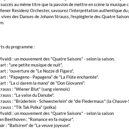
 succès au même titre que la passion de mettre en scène la musique c
Wiener Residenz Orchester, savourez l'interprétation authentique d
 vives des Danses de Johann Strauss, l'espièglerie des Quatre Saison
n.
rts du programme :
ivaldi : un mouvement des "Quatre Saisons" - selon la saison.
rt : "une petite musique de nuit",
rt : "ouverture de "Le Nozze di Figaro",
rt : "Papageno - Papagena" de "La Flûte enchantée".
rt : "La ci darem la mano" de "Don Giovanni".
rauss : "Wiener Blut" (sang viennois)
rauss : "La valse du Danube".
rauss : "Brüderlein - Schwesterlein" de "die Fledermaus" (la Chauve-
rauss : "Tik Tak Polka" (polka)
ivaldi : un mouvement des "Quatre Saisons" - selon la saison
an Beethoven : "Romance en fa majeur".
ár : "Ballsiren" de "La veuve joyeuse".