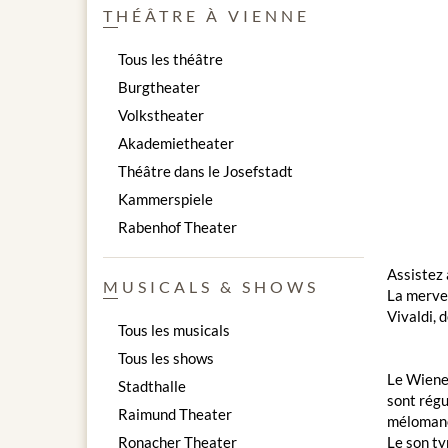
THÉÂTRE À VIENNE
Tous les théâtre
Burgtheater
Volkstheater
Akademietheater
Théâtre dans le Josefstadt
Kammerspiele
Rabenhof Theater
Assistez 
MUSICALS & SHOWS
La merve
Vivaldi,
Tous les musicals
Tous les shows
Le Wiener
Stadthalle
sont régu
Raimund Theater
mélomane
Ronacher Theater
Le son ty