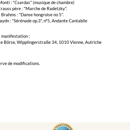
Monti : "Csardas" (musique de chambre)
trauss père : "Marche de Radetzky".
 Brahms : "Danse hongroise no 5".
ydn : "Sérénade op.3", n°5, Andante Cantabile
a manifestation :
te Börse, Wipplingerstraße 34, 1010 Vienne, Autriche
rve de modifications.