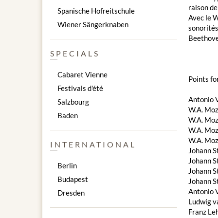
raison de
Spanische Hofreitschule
Avec le 
Wiener Sängerknaben
sonorités
Beethove
SPECIALS
Cabaret Vienne
Points fo
Festivals d'été
Antonio V
Salzbourg
W.A. Moza
Baden
W.A. Moza
W.A. Moza
W.A. Moza
INTERNATIONAL
Johann St
Johann St
Berlin
Johann St
Budapest
Johann St
Antonio V
Dresden
Ludwig v
Franz Leh