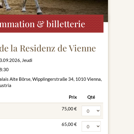
ammation & billetterie
de la Residenz de Vienne
3.09.2026, Jeudi
8:30
alais Alte Börse, Wipplingerstraße 34, 1010 Vienna,
ustria
Prix
Qté
75,00 €
65,00 €