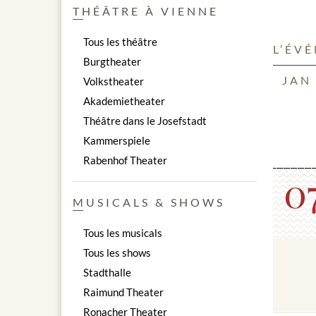
Le son ty
THÉÂTRE À VIENNE
raison de
Avec le 
Tous les théâtre
L’ÉV
sonorités
Burgtheater
Beethove
JAN
Volkstheater
Akademietheater
Théâtre dans le Josefstadt
Points fo
Kammerspiele
Antonio V
Rabenhof Theater
W.A. Moza
0
W.A. Moza
W.A. Moza
MUSICALS & SHOWS
W.A. Moza
Johann St
Tous les musicals
Johann St
Tous les shows
Johann St
Stadthalle
Johann St
Antonio V
Raimund Theater
Ludwig v
Ronacher Theater