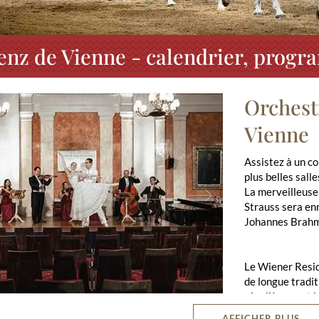
enz de Vienne - calendrier, progr
Orchest
Vienne
Assistez à un c
plus belles sall
ious
Next
La merveilleus
Strauss sera enr
Johannes Brahm
Le Wiener Resi
de longue tradit
régulièrement i
 enthousiasment chaque année des milliers de mélomanes avec les co
AFFICHER PLUS