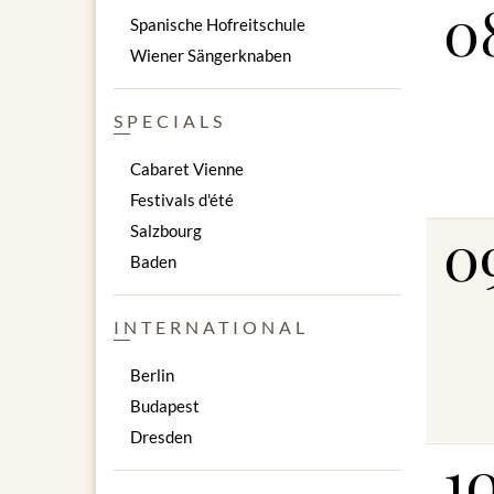
0
Franz Leh
Spanische Hofreitschule
Vittorio 
Johann S
Wiener Sängerknaben
Johannes
Joseph Ha
SPECIALS
Lieu de l
Cabaret Vienne
Palais Al
Festivals d'été
0
Salzbourg
Sous rése
Baden
INTERNATIONAL
Berlin
Budapest
Dresden
1