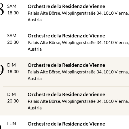
8
ár : "Ballsiren" de "La veuve joyeuse".
Orchestre de la Residenz de Vienne
SAM
Monti : "Csardas" (musique de chambre)
18:30
Palais Alte Börse, Wipplingerstraße 34, 1010 Vienna,
trauss père : "Marche de Radetzky".
 Brahms : "Danse hongroise no 5".
Austria
ydn : "Sérénade op.3", n°5, Andante Cantabile
Orchestre de la Residenz de Vienne
SAM
a manifestation :
20:30
Palais Alte Börse, Wipplingerstraße 34, 1010 Vienna,
te Börse, Wipplingerstraße 34, 1010 Vienne, Autriche
Austria
9
Orchestre de la Residenz de Vienne
DIM
rve de modifications.
18:30
Palais Alte Börse, Wipplingerstraße 34, 1010 Vienna,
Austria
Orchestre de la Residenz de Vienne
DIM
20:30
Palais Alte Börse, Wipplingerstraße 34, 1010 Vienna,
Austria
0
Orchestre de la Residenz de Vienne
LUN