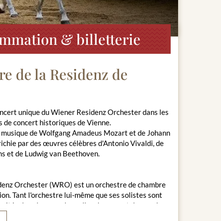
ammation & billetterie
re de la Residenz de
oncert unique du Wiener Residenz Orchester dans les
es de concert historiques de Vienne.
e musique de Wolfgang Amadeus Mozart et de Johann
ichie par des œuvres célèbres d'Antonio Vivaldi, de
s et de Ludwig van Beethoven.
denz Orchester (WRO) est un orchestre de chambre
ion. Tant l'orchestre lui-même que ses solistes sont
nvités dans les grandes salles de concert du monde
ncerts de musique classique viennoise à Vienne.