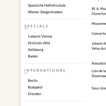
Spanische Hofreitschule
W. A. Moz
Wiener Sängerknaben
Ouverture
Mouvemen
SPECIALS
Concertos
Cabaret Vienne
Festivals d'été
Johann St
Valse du
Salzbourg
Baden
Annulatio
INTERNATIONAL
Lieu de l
Staatsop
Berlin
Budapest
Sous rése
Dresden