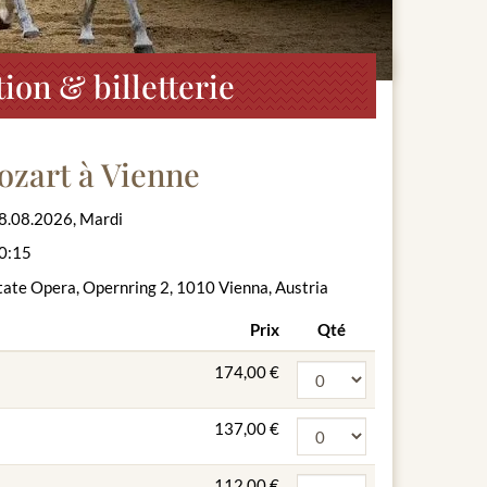
on & billetterie
ozart à Vienne
8.08.2026, Mardi
0:15
tate Opera, Opernring 2, 1010 Vienna, Austria
Prix
Qté
174,00 €
137,00 €
112,00 €