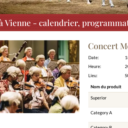
à Vienne - calendrier, programmati
Concert M
Date:
1
Heure:
2
Lieu:
S
Nom du produit
Superior
Category A
Category B