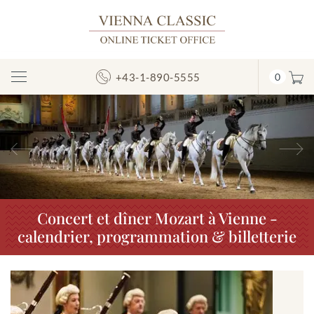
+43-1-890-5555
0
Afficher/masquer
la
navigation
Précédent
S
Concert et dîner Mozart à Vienne -
calendrier, programmation & billetterie