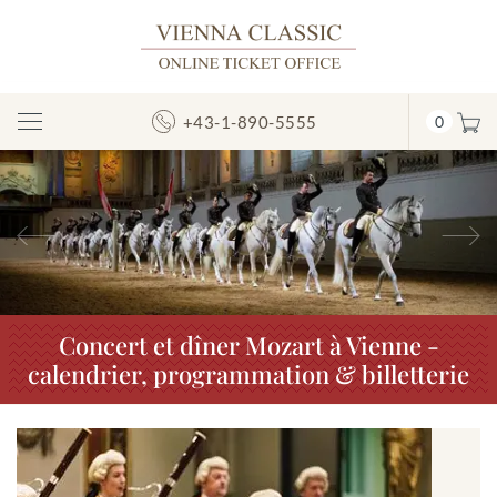
+43-1-890-5555
0
Afficher/masquer
la
navigation
Précédent
S
Concert et dîner Mozart à Vienne -
calendrier, programmation & billetterie