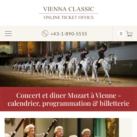
+43-1-890-5555
0
Afficher/masquer
la
navigation
Précédent
S
Concert et dîner Mozart à Vienne -
calendrier, programmation & billetterie