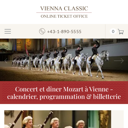
+43-1-890-5555
0
Afficher/masquer
la
navigation
Précédent
S
Concert et dîner Mozart à Vienne -
calendrier, programmation & billetterie