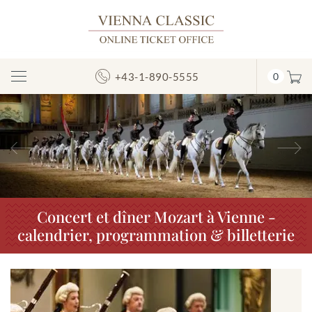
+43-1-890-5555
0
Afficher/masquer
la
navigation
Précédent
S
Concert et dîner Mozart à Vienne -
calendrier, programmation & billetterie