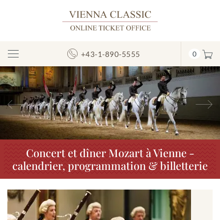
+43-1-890-5555
0
Afficher/masquer
la
navigation
Précédent
S
Concert et dîner Mozart à Vienne -
calendrier, programmation & billetterie