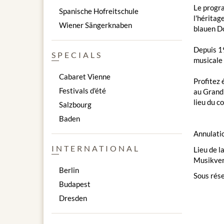
Le progra
Spanische Hofreitschule
l'héritag
Wiener Sängerknaben
blauen Do
Depuis 19
SPECIALS
musicale 
Cabaret Vienne
Profitez 
Festivals d'été
au Grand 
lieu du c
Salzbourg
Baden
Annulatio
INTERNATIONAL
Lieu de l
Musikver
Berlin
Sous rése
Budapest
Dresden