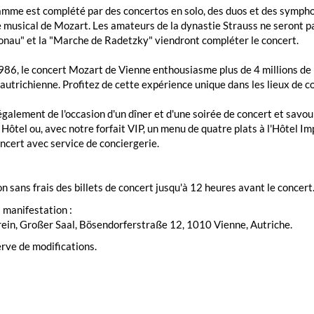
mme est complété par des concertos en solo, des duos et des sympho
e musical de Mozart. Les amateurs de la dynastie Strauss ne seront p
nau" et la "Marche de Radetzky" viendront compléter le concert.
86, le concert Mozart de Vienne enthousiasme plus de 4 millions de p
autrichienne. Profitez de cette expérience unique dans les lieux de c
également de l'occasion d'un dîner et d'une soirée de concert et savou
Hôtel ou, avec notre forfait VIP, un menu de quatre plats à l'Hôtel Imp
oncert avec service de conciergerie.
n sans frais des billets de concert jusqu'à 12 heures avant le concert.
a manifestation :
ein, Großer Saal, Bösendorferstraße 12, 1010 Vienne, Autriche.
rve de modifications.