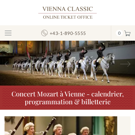
+43-1-890-5555
0
Afficher/masquer
la
navigation
Précédent
S
Concert Mozart à Vienne - calendrier,
programmation & billetterie