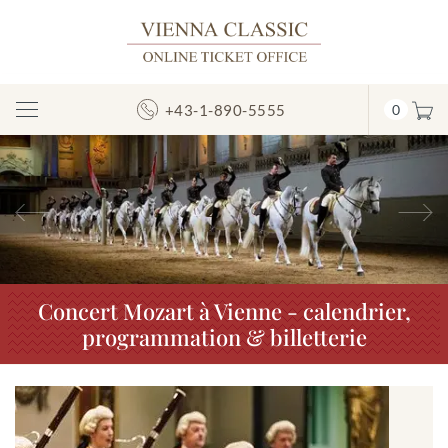
+43-1-890-5555
0
Afficher/masquer
la
navigation
Précédent
S
Concert Mozart à Vienne - calendrier,
programmation & billetterie