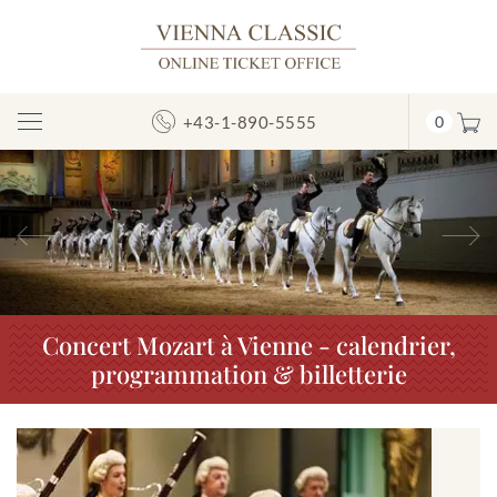
+43-1-890-5555
0
Afficher/masquer
la
navigation
Précédent
S
Concert Mozart à Vienne - calendrier,
programmation & billetterie