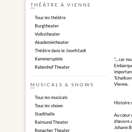
THÉÂTRE À VIENNE
Tous les théâtre
Burgtheater
Volkstheater
Akademietheater
Théâtre dans le Josefstadt
Kammerspiele
"... car 
Embarquez
Rabenhof Theater
important
Tchaïkovs
Vienne.
MUSICALS & SHOWS
Tous les musicals
Histoire
Tous les shows
Stadthalle
Au cœur d
d'œuvre a
Raimund Theater
Johann Be
Ronacher Theater