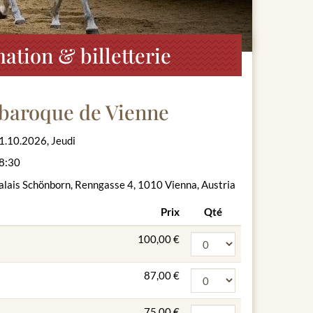
ation & billetterie
 baroque de Vienne
1.10.2026, Jeudi
8:30
alais Schönborn, Renngasse 4, 1010 Vienna, Austria
Prix
Qté
100,00 €
87,00 €
75,00 €