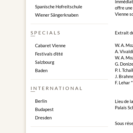
immédiate
Spanische Hofreitschule
offre une
Vienne so
Wiener Sängerknaben
SPECIALS
Extrait 
W. A. Moz
Cabaret Vienne
A. Vivald
Festivals d'été
W. A. Mo
Salzbourg
G. Donize
P. I. Tch
Baden
J. Brahm
F. Lehar 
INTERNATIONAL
Berlin
Lieu de l
Palais S
Budapest
Dresden
Sous rése