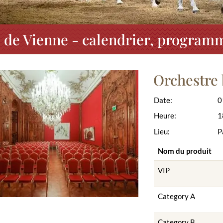
de Vienne - calendrier, programm
Orchestre
Date:
0
Heure:
1
Lieu:
P
Nom du produit
VIP
Category A
Category B