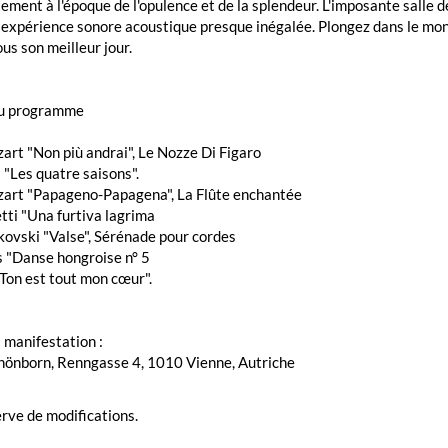
ment à l'époque de l'opulence et de la splendeur. L'imposante salle 
 expérience sonore acoustique presque inégalée. Plongez dans le mo
us son meilleur jour.
du programme
art "Non più andrai", Le Nozze Di Figaro
i "Les quatre saisons".
zart "Papageno-Papagena", La Flûte enchantée
tti "Una furtiva lagrima
aïkovski "Valse", Sérénade pour cordes
s "Danse hongroise n° 5
"Ton est tout mon cœur".
a manifestation :
chönborn, Renngasse 4, 1010 Vienne, Autriche
rve de modifications.