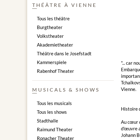
THÉÂTRE À VIENNE
Tous les théâtre
Burgtheater
Volkstheater
Akademietheater
Théâtre dans le Josefstadt
Kammerspiele
"... car 
Embarquez
Rabenhof Theater
important
Tchaïkovs
Vienne.
MUSICALS & SHOWS
Tous les musicals
Histoire
Tous les shows
Stadthalle
Au cœur d
d'œuvre a
Raimund Theater
Johann Be
Ronacher Theater