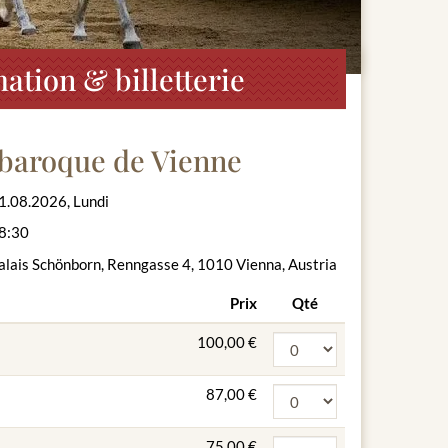
ation & billetterie
 baroque de Vienne
1.08.2026, Lundi
8:30
alais Schönborn, Renngasse 4, 1010 Vienna, Austria
Prix
Qté
100,00 €
87,00 €
75,00 €