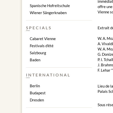
immédiate
Spanische Hofreitschule
offre une
Vienne so
Wiener Sängerknaben
SPECIALS
Extrait 
W. A. Moz
Cabaret Vienne
A. Vivald
Festivals d'été
W. A. Mo
Salzbourg
G. Donize
P. I. Tch
Baden
J. Brahm
F. Lehar 
INTERNATIONAL
Berlin
Lieu de l
Palais S
Budapest
Dresden
Sous rése