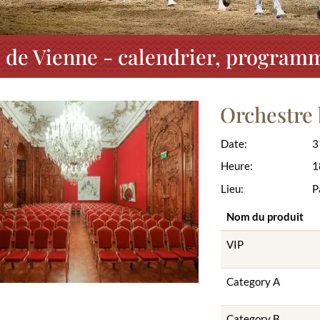
de Vienne - calendrier, programm
Orchestre
Date:
3
Heure:
1
Lieu:
P
Nom du produit
VIP
Category A
Category B