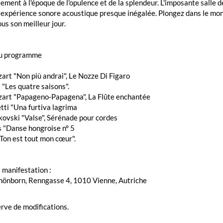
ment à l'époque de l'opulence et de la splendeur. L'imposante salle 
 expérience sonore acoustique presque inégalée. Plongez dans le mo
us son meilleur jour.
du programme
art "Non più andrai", Le Nozze Di Figaro
i "Les quatre saisons".
zart "Papageno-Papagena", La Flûte enchantée
tti "Una furtiva lagrima
aïkovski "Valse", Sérénade pour cordes
s "Danse hongroise n° 5
"Ton est tout mon cœur".
a manifestation :
chönborn, Renngasse 4, 1010 Vienne, Autriche
rve de modifications.