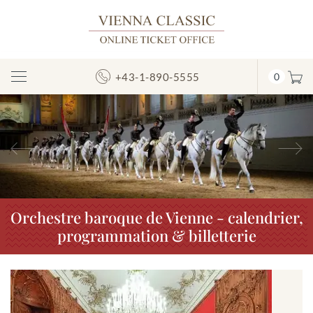
+43-1-890-5555
0
Afficher/masquer
la
navigation
Précédent
S
Orchestre baroque de Vienne - calendrier,
programmation & billetterie