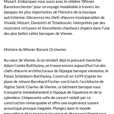
Mozart. Embarquez vous aussi avec le célèbre 'Wiener
Barockorchester' pour un voyage inoubliable à travers les
époques les plus importantes de l'histoire de la musique
autrichienne. Découvrez les chefs-d'œuvre incomparables de
Vivaldi, Mozart, Donizetti et Tchaïkovski. Interprétés par des
musiciens virtuoses et d'excellents chanteurs d'opéra dans l'une
des plus belles salles baroques de Vienne.
Histoire du Wiener Barock Orchester
Au cœur de Vienne, là où résidait déjà le puissant maréchal
Adam Comte Batthyány, se trouve encore aujourd'hui l'un des
chefs-d'œuvre architecturaux de l'époque baroque viennoise, le
Palais Schönborn-Batthyány. Construit en 1699 d'après les
plans de Johann Bernhard Fischer von Erlach, l'architecte de
l'église Saint-Charles de Vienne, ce bâtiment baroque vous
transporte immédiatement à l'époque de l'opulence et de la
splendeur. L'imposante salle de concert séduit par sa
construction remarquable et offre une expérience sonore
acoustique presque inégalée. Plongez dans le monde
merveilleux de la musique classique et découvrez Vienne sous