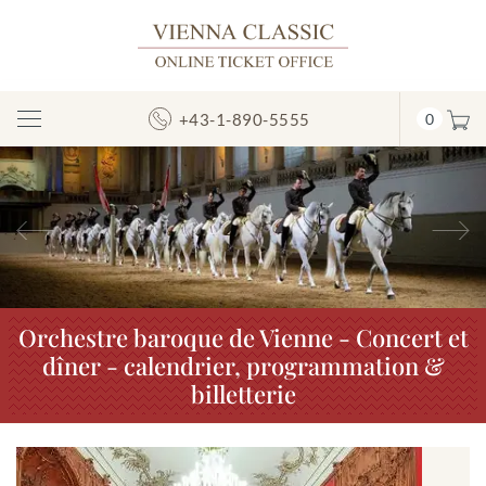
+43-1-890-5555
0
Afficher/masquer
la
navigation
Précédent
S
Orchestre baroque de Vienne - Concert et
dîner - calendrier, programmation &
billetterie