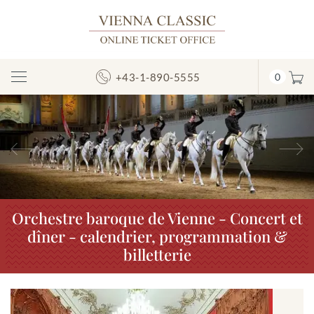
+43-1-890-5555
0
Afficher/masquer
la
navigation
Précédent
S
Orchestre baroque de Vienne - Concert et
dîner - calendrier, programmation &
billetterie