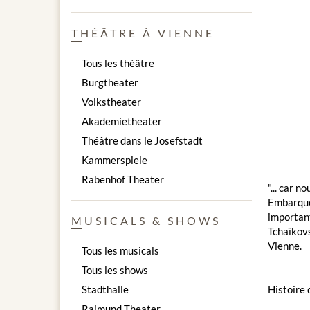
THÉÂTRE À VIENNE
Tous les théâtre
Burgtheater
Volkstheater
Akademietheater
Théâtre dans le Josefstadt
Kammerspiele
Rabenhof Theater
"... car 
Embarquez
important
MUSICALS & SHOWS
Tchaïkovs
Vienne.
Tous les musicals
Tous les shows
Stadthalle
Histoire
Raimund Theater