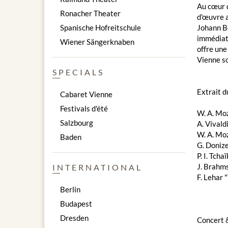
Au cœur d
Ronacher Theater
d'œuvre a
Spanische Hofreitschule
Johann Be
immédiate
Wiener Sängerknaben
offre une
Vienne so
SPECIALS
Extrait 
Cabaret Vienne
Festivals d'été
W. A. Moz
Salzbourg
A. Vivald
W. A. Mo
Baden
G. Donize
P. I. Tch
J. Brahm
INTERNATIONAL
F. Lehar 
Berlin
Budapest
Dresden
Concert 