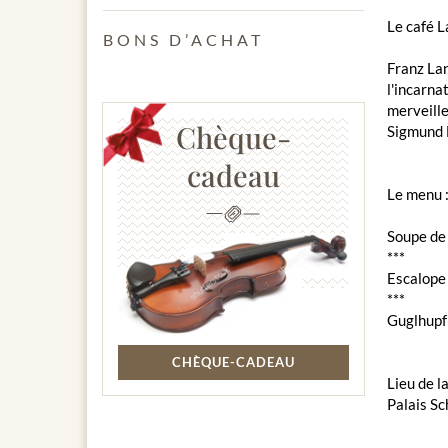
Le café 
BONS D’ACHAT
Franz Lan
l'incarna
merveille
Chèque-
Sigmund F
cadeau
Le menu 
Soupe de
***
Escalope 
***
Guglhupf
CHÈQUE-CADEAU
Lieu de l
Palais S