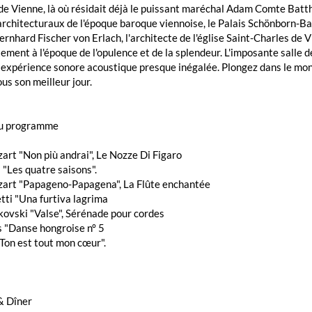
e Vienne, là où résidait déjà le puissant maréchal Adam Comte Batthy
rchitecturaux de l'époque baroque viennoise, le Palais Schönborn-Ba
rnhard Fischer von Erlach, l'architecte de l'église Saint-Charles de
ment à l'époque de l'opulence et de la splendeur. L'imposante salle 
 expérience sonore acoustique presque inégalée. Plongez dans le mo
us son meilleur jour.
du programme
art "Non più andrai", Le Nozze Di Figaro
i "Les quatre saisons".
zart "Papageno-Papagena", La Flûte enchantée
tti "Una furtiva lagrima
aïkovski "Valse", Sérénade pour cordes
s "Danse hongroise n° 5
"Ton est tout mon cœur".
& Dîner