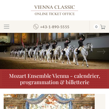
+43-1-890-5555
0
Afficher/masquer
la
navigation
Précédent
S
Mozart Ensemble Vienna - calendrier,
programmation & billetterie