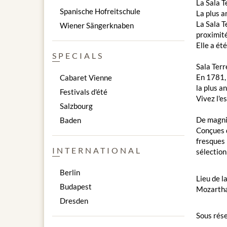
La Sala T
Spanische Hofreitschule
La plus a
La Sala T
Wiener Sängerknaben
proximité
Elle a ét
SPECIALS
Sala Terr
En 1781, 
Cabaret Vienne
la plus a
Festivals d'été
Vivez l'e
Salzbourg
De magni
Baden
Conçues d
fresques 
INTERNATIONAL
sélection
Berlin
Lieu de l
Budapest
Mozarthau
Dresden
Sous rése