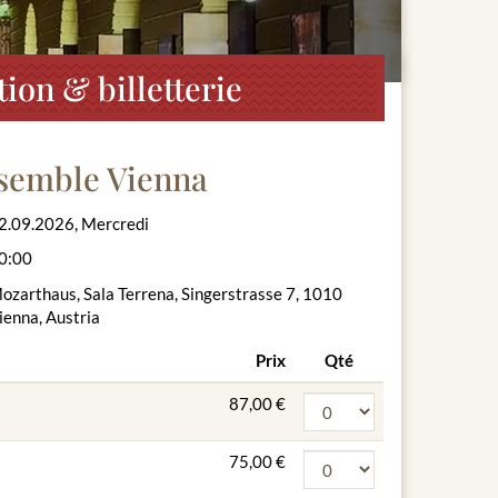
on & billetterie
semble Vienna
2.09.2026, Mercredi
0:00
ozarthaus, Sala Terrena, Singerstrasse 7, 1010
ienna, Austria
Prix
Qté
87,00 €
75,00 €