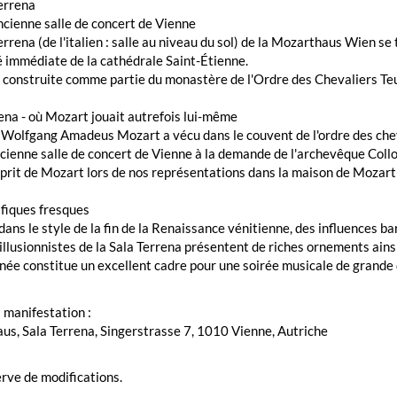
errena
ncienne salle de concert de Vienne
errena (de l'italien : salle au niveau du sol) de la Mozarthaus Wien se
 immédiate de la cathédrale Saint-Étienne.
é construite comme partie du monastère de l'Ordre des Chevaliers Te
ena - où Mozart jouait autrefois lui-même
Wolfgang Amadeus Mozart a vécu dans le couvent de l'ordre des cheva
ncienne salle de concert de Vienne à la demande de l'archevêque Coll
sprit de Mozart lors de nos représentations dans la maison de Mozart
fiques fresques
ans le style de la fin de la Renaissance vénitienne, des influences b
illusionnistes de la Sala Terrena présentent de riches ornements ains
née constitue un excellent cadre pour une soirée musicale de grande 
a manifestation :
s, Sala Terrena, Singerstrasse 7, 1010 Vienne, Autriche
rve de modifications.