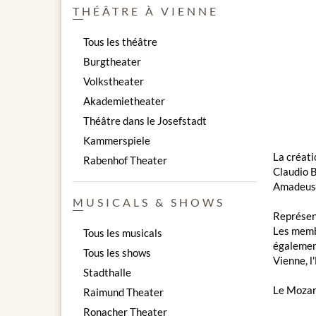
THÉÂTRE À VIENNE
Tous les théâtre
Burgtheater
Volkstheater
Akademietheater
Théâtre dans le Josefstadt
Kammerspiele
La créat
Rabenhof Theater
Claudio B
Amadeus (
MUSICALS & SHOWS
Représen
Les membr
Tous les musicals
également
Tous les shows
Vienne, 
Stadthalle
Le Mozart
Raimund Theater
Ronacher Theater