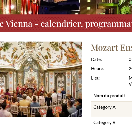
 Vienna - calendrier, programmati
Mozart En
Date:
0
Heure:
2
Lieu:
M
V
Nom du produit
Category A
Category B